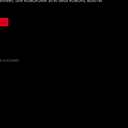
 années, une ROBOFORM 30 et deux ROBOFIL 4030TW.
CLE
S VUICHARD