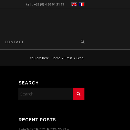
tel. : +33 (0) 4 50 04 31 19
CONTACT
You are here:
Home
/
Press
/
Echo
SEARCH
RECENT POSTS
AVANT-PREMIERE MICRONORA –