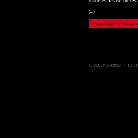
modèles des dernières
(…)
DOWNLOAD PRESS ARTI
/
15 DECEMBER 2003
BY
ET