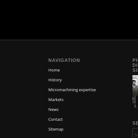
NAVIGATION
P
D
Home
S
History
Micromachining expertise
Markets
News
Contact
S
Sitemap