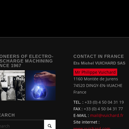
IONEERS OF ELECTRO-
CONTACT IN FRANCE
ISCHARGE MACHINING
Ets Michel VUICHARD SAS
INCE 1967
Mr Philippe Vuichard
1160 Montée de Jurens
74520 DINGY-EN-VUACHE
France
TEL. :
+33 (0) 4 50 04 31 19
FAX :
+33 (0) 4 50 04 31 77
EARCH
E-MAIL :
mail@vuichard.fr
Site internet :
www.vuichard.com