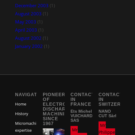
December 2003
(1)
August 2003
(1)
May 2003
(1)
April 2003
(1)
August 2002
(1)
January 2002
(1)
NAVIGATION
PIONEERS
CONTACT
CONTACT
OF
IN
IN
Home
ELECTRO-
FRANCE
SWITZERLAND
DISCHARGE
Ets Michel
NANO
History
MACHINING
VUICHARD
CUT Sàrl
SINCE
SAS
Micromachining
1967
Mr
Mr
expertise
Philippe