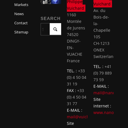
Philippe
Vuichard
Markets
Vuichard
Av. du
News
1160
Bois-de-
SEARCH
Montée
Contact
la-
de Jurens
Chapelle
Sitemap
74520
105
DINGY-
CH-1213
EN-
ONEX
VUACHE
Switzerland
France
TEL. :
+41
TEL. :
+33
(0) 79 889
(0) 4 50 04
73 59
31 19
E-MAIL :
FAX :
+33
mail@nanocut.ch
(0) 4 50 04
Site
31 77
internet :
E-MAIL :
www.nanocut.ch
mail@vuichard.fr
Site