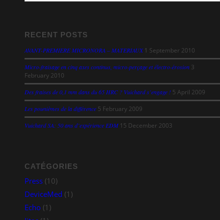
RECENT POSTS
AVANT-PREMIERE MICRONORA – MATERIAUX
1 September 2010
Micro-fraisage en cinq axes continus, micro-perçage et électro-érosion
3
February 2010
Des fraises de 0,1 mm dans du 65 HRC ? Vuichard s’engage !
5 April 2009
Les pounièmes de la différence
5 February 2009
Vuichard SA: 50 ans d’expérience EDM
15 December 2003
CATÉGORIES
Press
(10)
DeviceMed
(1)
Echo
(1)