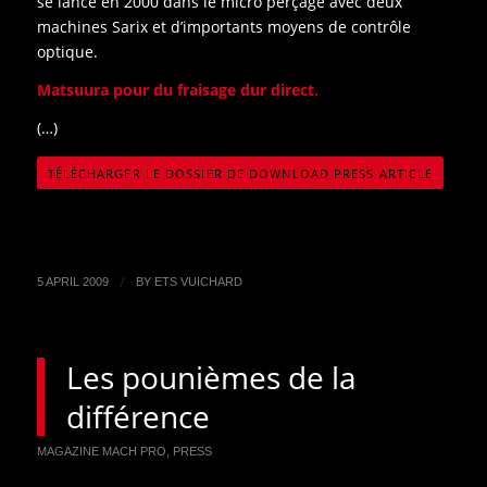
se lance en 2000 dans le micro perçage avec deux
machines Sarix et d’importants moyens de contrôle
optique.
Matsuura pour du fraisage dur direct.
(…)
TÉLÉCHARGER LE DOSSIER DE DOWNLOAD PRESS ARTICLE
/
5 APRIL 2009
BY
ETS VUICHARD
Les pounièmes de la
différence
MAGAZINE MACH PRO
,
PRESS